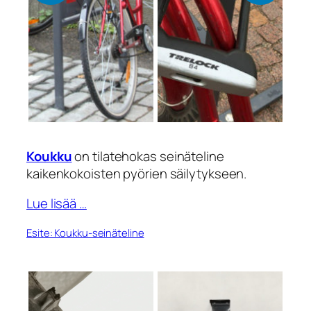
Koukku
on tilatehokas seinäteline
kaikenkokoisten pyörien säilytykseen.
Lue lisää …
Esite: Koukku-seinäteline