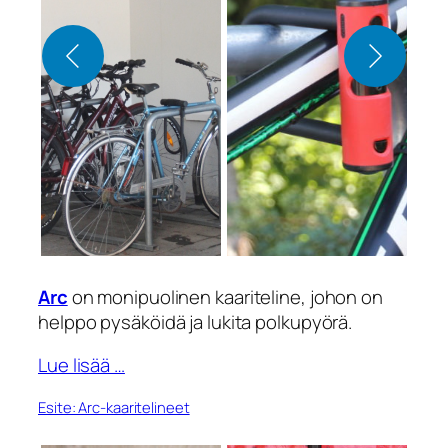
Arc
on monipuolinen kaariteline, johon on
helppo pysäköidä ja lukita polkupyörä.
Lue lisää …
Esite: Arc-kaaritelineet