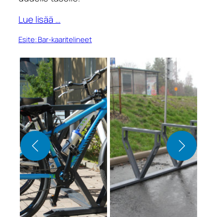
Lue lisää …
Esite: Bar-kaaritelineet